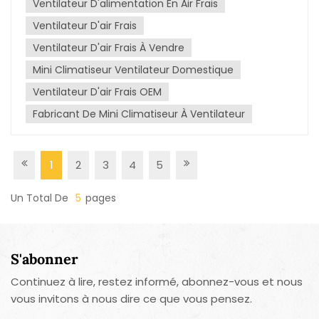
Ventilateur D'alimentation En Air Frais
lors des journées chaudes. Pliable, il se glisse
facilement dans votre sac ou votre poche, idéal
Ventilateur D'air Frais
pour les voyages, les activités de plein air ou tout
Ventilateur D'air Frais À Vendre
simplement pour se détendre à la maison. Grâce à
sa batterie rechargeable et à ses réglages de
Mini Climatiseur Ventilateur Domestique
vitesse, profitez d'un confort personnalisé où que
Ventilateur D'air Frais OEM
vous soyez. Combattez la chaleur avec style grâce
Fabricant De Mini Climatiseur À Ventilateur
à notre ventilateur électrique portable!-----------
---占位--------------------Le ventilateur
électrique portatif C'est un compagnon d'été
indispensable. Son design pliable innovant le rend
1
2
3
4
5
compact et pratique pour une utilisation nomade.
Doté d'un moteur puissant, ce ventilateur diffuse
Un Total De
5
Pages
une brise douce et rafraîchissante pour vous
rafraîchir par temps chaud.Que vous soyez en
extérieur, en voyage ou simplement à la maison, ce
S'abonner
ventilateur rechargeable est une solution fiable et
économe en énergie pour affronter la chaleur
Continuez à lire, restez informé, abonnez-vous et nous
estivale. Restez au frais et à l'aise où que vous
vous invitons à nous dire ce que vous pensez.
alliez grâce à ce ventilateur élégant et fonctionnel.