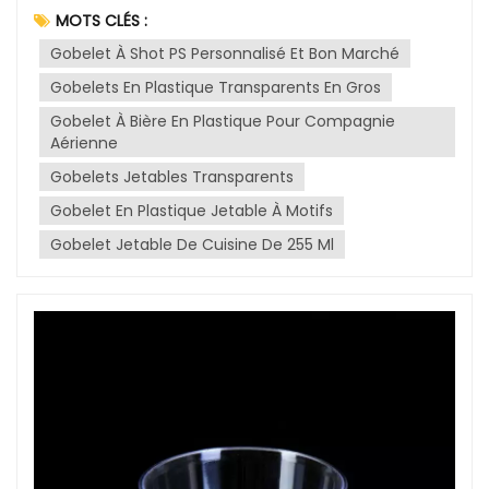
aux gens de se retrouver dans le cadre ressourçant
pour nous-mêmes comme pour la planète.
de la vaisselle en PET pour les aliments ou les
MOTS CLÉS :
de la nature. Qu'il s'agisse d'un pique-nique au parc,
boissons chaudes.Polycarbonate (PC) :Sécurité : Le
Gobelet À Shot PS Personnalisé Et Bon Marché
d'un barbecue sur la plage ou d'une réunion
polycarbonate suscite des inquiétudes en raison
informelle dans votre jardin, la praticité de la
Gobelets En Plastique Transparents En Gros
du risque de migration de bisphénol A (BPA). Le BPA
vaisselle jetable en plastique peut grandement
est un perturbateur endocrinien connu et son
Gobelet À Bière En Plastique Pour Compagnie
faciliter ces moments conviviaux. Malgré les
utilisation est à éviter, notamment dans la vaisselle
Aérienne
préoccupations environnementales, la vaisselle
destinée aux enfants.Utilisations courantes : Alors
Gobelets Jetables Transparents
jetable en plastique reste un choix pratique et
que le polycarbonate était couramment utilisé
populaire pour plusieurs raisons, notamment pour
pour les biberons, les bouteilles d’eau réutilisables
Gobelet En Plastique Jetable À Motifs
son utilisation lors de ces événements.-----------
et les contenants alimentaires, de nombreux
Gobelet Jetable De Cuisine De 255 Ml
---占位--------------------Commodité et aspect
fabricants ont abandonné ce plastique en raison
pratique :L'un des principaux avantages de la
de préoccupations sanitaires.Polystyrène (PS)
vaisselle jetable en plastique pour les événements
:Sécurité : Le polystyrène n’est pas recommandé
en extérieur réside dans sa praticité. L'organisation
pour le stockage des aliments et des boissons ni
d'une réception en plein air implique de
pour son utilisation comme vaisselle. Il peut libérer
nombreuses tâches, de la préparation des repas à
des substances chimiques nocives lorsqu’il est
la mise en place des tables. L'utilisation d'assiettes,
exposé à la chaleur ou à des aliments
de gobelets et de couverts jetables en plastique
acides.Utilisations courantes : Le polystyrène est
évite la corvée de vaisselle et les soucis liés au
souvent utilisé pour les gobelets, les assiettes et
transport de vaisselle fragile. Ce confort permet
les contenants alimentaires jetables. Il est