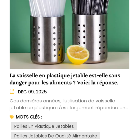
La vaisselle en plastique jetable est-elle sans
danger pour les aliments ? Voici la réponse.
DEC 09, 2025
Ces dernières années, l'utilisation de vaisselle
jetable en plastique s'est largement répandue en
raison de sa praticité et de son prix abordable. Des
MOTS CLÉS :
pique-niques aux fêtes en passant par le
Pailles En Plastique Jetables
quotidien, assiettes, gobelets et couverts en
plastique sont désormais omniprésents dans les
Pailles Jetables De Qualité Alimentaire