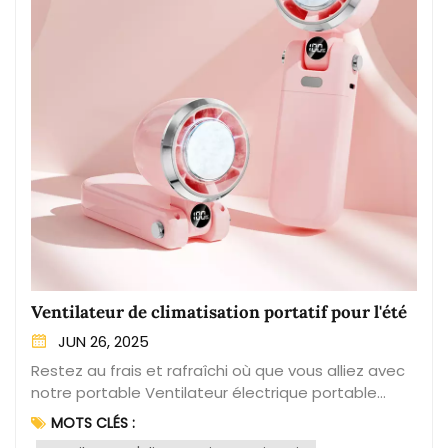
qui en fait un choix polyvalent pour un usage
quotidien. Dites adieu aux briquets traditionnels et
adoptez l'efficacité et le style du Briquet électrique
rechargeable de type C.xmboming.com
Ventilateur de climatisation portatif pour l'été
JUN 26, 2025
Restez au frais et rafraîchi où que vous alliez avec
notre portable Ventilateur électrique portable
pliable Pour l'été ! Ce ventilateur compact et
MOTS CLÉS :
élégant est conçu pour vous offrir une douce brise