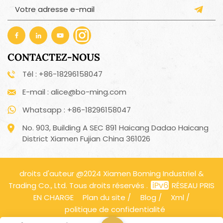
ventilateur électrique portable
pratique.xmboming.com
CONTACTEZ-NOUS
Tél : +86-18296158047
E-mail : alice@bo-ming.com
Whatsapp : +86-18296158047
No. 903, Building A SEC 891 Haicang Dadao Haicang
District Xiamen Fujian China 361026
droits d'auteur @2024 Xiamen Boming Industriel &
Trading Co., Ltd. Tous droits réservés .
RÉSEAU PRIS
EN CHARGE
Plan du site
/
Blog
/
Xml
/
politique de confidentialité