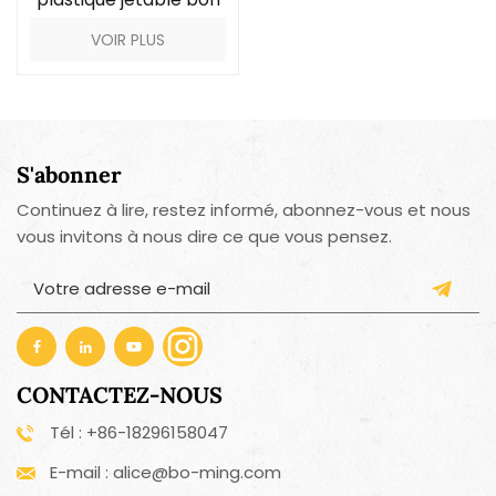
marché faite sur
VOIR PLUS
commande de
compagnie aérienne
de PS 1oz
S'abonner
Continuez à lire, restez informé, abonnez-vous et nous
vous invitons à nous dire ce que vous pensez.
CONTACTEZ-NOUS
Tél : +86-18296158047
E-mail : alice@bo-ming.com