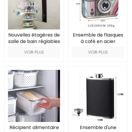
Nouvelles étagères de
Ensemble de flasques
salle de bain réglables
à café en acier
en plastique
inoxydable avec
VOIR PLUS
VOIR PLUS
appareil photo coloré
Récipient alimentaire
Ensemble d'une