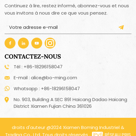
Continuez à lire, restez informé, abonnez-vous et nous
vous invitons à nous dire ce que vous pensez.
CONTACTEZ-NOUS
Tél : +86-18296158047
E-mail : alice@bo-ming.com
Whatsapp : +86-18296158047
No. 903, Building A SEC 891 Haicang Dadao Haicang
District Xiamen Fujian China 361026
droits d'auteur @2024 Xiamen Boming Industriel &
Trading Co., Ltd. Tous droits réservés .
RÉSEAU PRIS