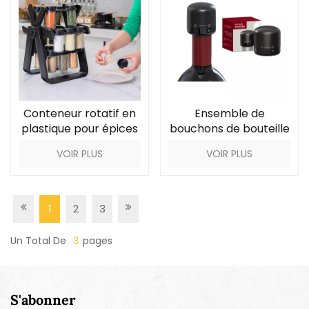
Conteneur rotatif en
Ensemble de
plastique pour épices
bouchons de bouteille
et aliments de luxe, 18
de vin avec boîte
VOIR PLUS
VOIR PLUS
bocaux
colorée
1
2
3
Un Total De
3
Pages
S'abonner