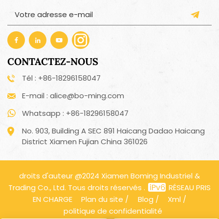
CONTACTEZ-NOUS
Tél : +86-18296158047
E-mail : alice@bo-ming.com
Whatsapp : +86-18296158047
No. 903, Building A SEC 891 Haicang Dadao Haicang
District Xiamen Fujian China 361026
droits d'auteur @2024 Xiamen Boming Industriel &
Trading Co., Ltd. Tous droits réservés .
RÉSEAU PRIS
EN CHARGE
Plan du site
/
Blog
/
Xml
/
politique de confidentialité