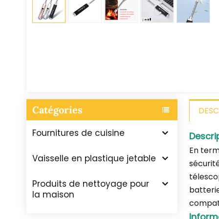
Catégories
DESC
Fournitures de cuisine
Descri
En term
Vaisselle en plastique jetable
sécurit
télesco
Produits de nettoyage pour
batteri
la maison
compati
Inform