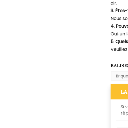
air.
3. Êtes
Nous so
4. Pouv
Oui, un 
5. Quel
Veuillez
BALISE
Briqu
LA
Si 
rép