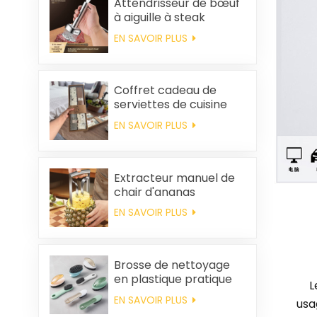
Attendrisseur de bœuf
à aiguille à steak
EN SAVOIR PLUS
Coffret cadeau de
serviettes de cuisine
carrées et chiffons en
EN SAVOIR PLUS
coton personnalisés,
souvenirs de mariage
et produits d'entretien
ménager
Extracteur manuel de
chair d'ananas
EN SAVOIR PLUS
Brosse de nettoyage
en plastique pratique
L
en gros
EN SAVOIR PLUS
usa