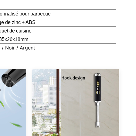
sonnalisé pour barbecue
ge de zinc + ABS
quet de cuisine
35
x26x18
mm
 / Noir / Argent