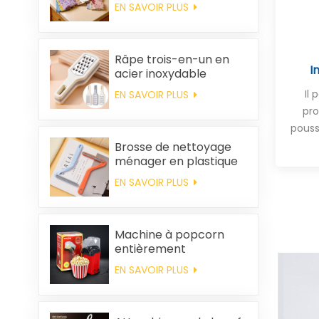
nettoyer, épais,
EN SAVOIR PLUS
imprimé, carré, en
polaire corail,
réutilisable et
écologique
Râpe trois-en-un en
I
acier inoxydable
Il
EN SAVOIR PLUS
pro
pouss
Brosse de nettoyage
ménager en plastique
pour vêtements,
EN SAVOIR PLUS
élimination des poils
statiques
Machine à popcorn
entièrement
automatique pour la
EN SAVOIR PLUS
maison, machine à
popcorn portable