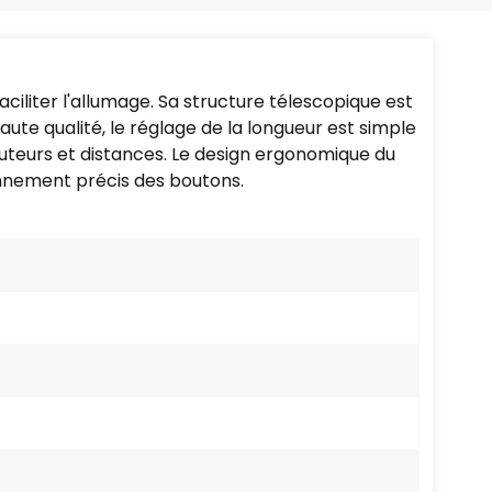
Português
Nederlands
aciliter l'allumage. Sa structure télescopique est
Türkçe
ute qualité, le réglage de la longueur est simple
auteurs et distances. Le design ergonomique du
العربية
onnement précis des boutons.