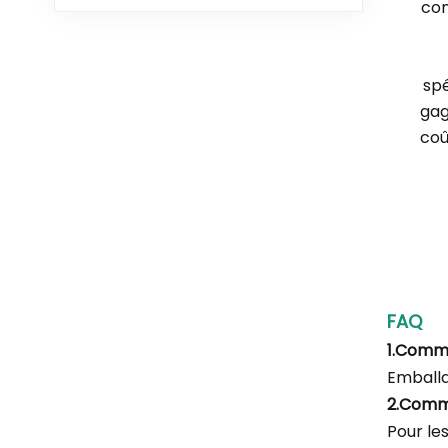
com
spé
gag
coû
FAQ
1.Comm
Emballa
2.Comm
Pour le