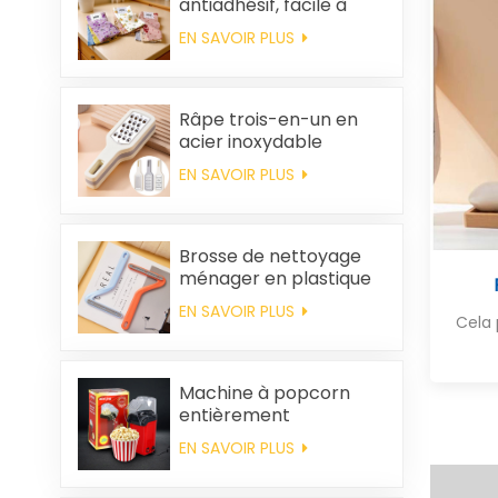
antiadhésif, facile à
nettoyer, épais,
EN SAVOIR PLUS
imprimé, carré, en
polaire corail,
réutilisable et
écologique
Râpe trois-en-un en
acier inoxydable
EN SAVOIR PLUS
Brosse de nettoyage
ménager en plastique
pour vêtements,
EN SAVOIR PLUS
élimination des poils
Cela 
statiques
Machine à popcorn
entièrement
automatique pour la
EN SAVOIR PLUS
maison, machine à
popcorn portable