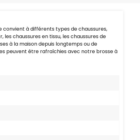
Português
Nederlands
 convient à différents types de chaussures,
Türkçe
, les chaussures en tissu, les chaussures de
reuses à la maison depuis longtemps ou de
العربية
es peuvent être rafraîchies avec notre brosse à