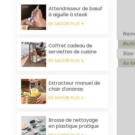
Attendrisseur de bœuf
à aiguille à steak
EN SAVOIR PLUS
Coffret cadeau de
serviettes de cuisine
carrées et chiffons en
EN SAVOIR PLUS
coton personnalisés,
souvenirs de mariage
et produits d'entretien
ménager
Extracteur manuel de
chair d'ananas
EN SAVOIR PLUS
Brosse de nettoyage
en plastique pratique
en gros
EN SAVOIR PLUS