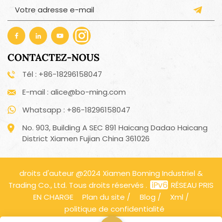
CONTACTEZ-NOUS
Tél : +86-18296158047
E-mail : alice@bo-ming.com
Whatsapp : +86-18296158047
No. 903, Building A SEC 891 Haicang Dadao Haicang
District Xiamen Fujian China 361026
droits d'auteur @2024 Xiamen Boming Industriel &
Trading Co., Ltd. Tous droits réservés .
RÉSEAU PRIS
EN CHARGE
Plan du site
/
Blog
/
Xml
/
politique de confidentialité