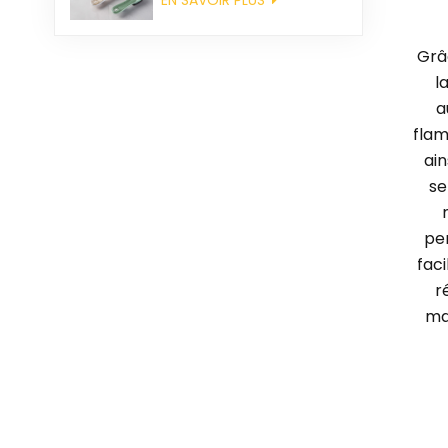
Grâ
l
a
flam
ain
se
pe
fac
r
ma