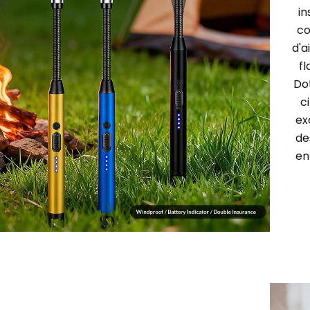
in
co
d'a
fl
Do
c
ex
de
en