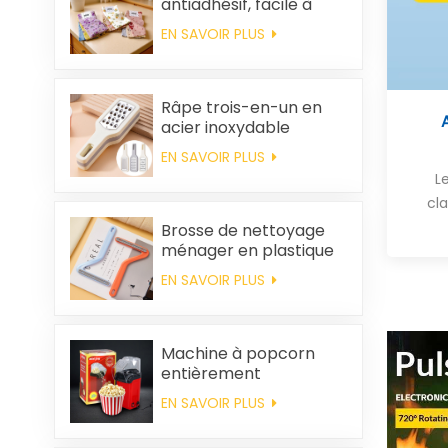
antiadhésif, facile à
nettoyer, épais,
EN SAVOIR PLUS
imprimé, carré, en
polaire corail,
réutilisable et
écologique
Râpe trois-en-un en
acier inoxydable
EN SAVOIR PLUS
L
cl
Brosse de nettoyage
ménager en plastique
pour vêtements,
EN SAVOIR PLUS
élimination des poils
statiques
Machine à popcorn
entièrement
automatique pour la
EN SAVOIR PLUS
maison, machine à
popcorn portable