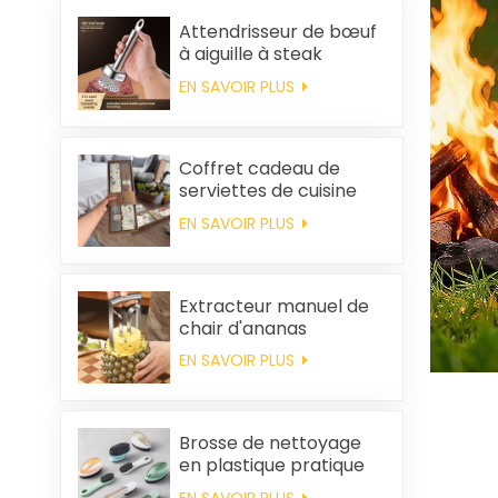
Attendrisseur de bœuf
à aiguille à steak
EN SAVOIR PLUS
Coffret cadeau de
serviettes de cuisine
carrées et chiffons en
EN SAVOIR PLUS
coton personnalisés,
souvenirs de mariage
et produits d'entretien
ménager
Extracteur manuel de
chair d'ananas
EN SAVOIR PLUS
Brosse de nettoyage
en plastique pratique
en gros
EN SAVOIR PLUS