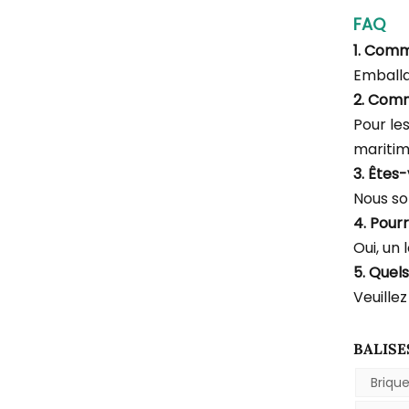
FAQ
1. Com
Emballa
2. Com
Pour le
maritim
3. Êtes
Nous so
4. Pourr
Oui, un 
5. Quel
Veuillez
BALISE
Briqu