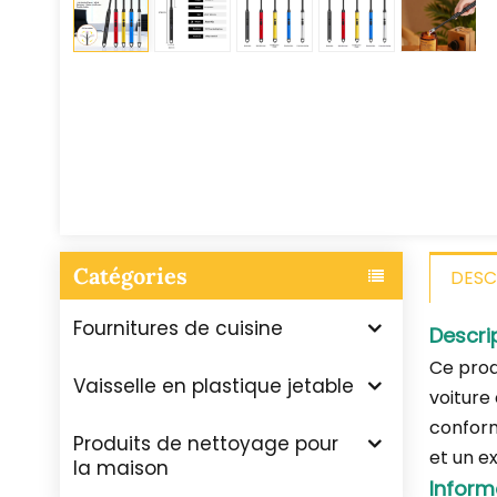
Catégories
DESC
Fournitures de cuisine
Descri
Ce prod
Vaisselle en plastique jetable
voiture 
conform
Produits de nettoyage pour
et un ex
la maison
Inform