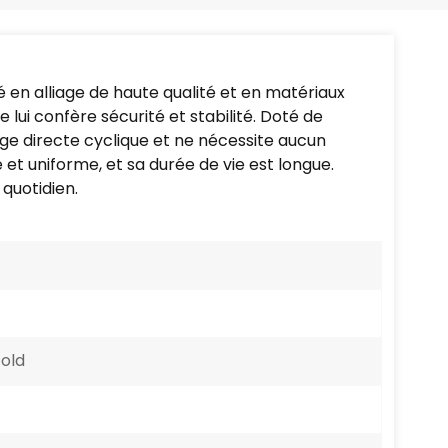
Português
Nederlands
é en alliage de haute qualité et en matériaux
Türkçe
lui confère sécurité et stabilité. Doté de
rge directe cyclique et ne nécessite aucun
العربية
 uniforme, et sa durée de vie est longue.
 quotidien.
Gold