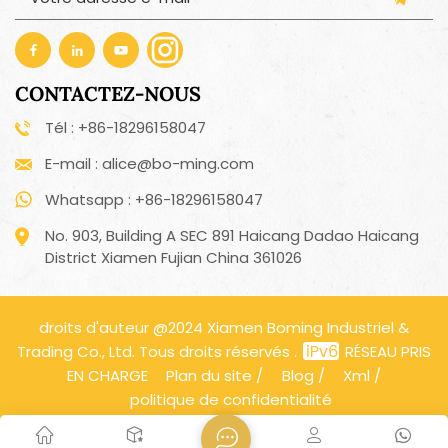
CONTACTEZ-NOUS
Tél : +86-18296158047
E-mail : alice@bo-ming.com
Whatsapp : +86-18296158047
No. 903, Building A SEC 891 Haicang Dadao Haicang
District Xiamen Fujian China 361026
droits d'auteur @2024 Xiamen Boming Industriel &
Trading Co., Ltd. Tous droits réservés .
RÉSEAU PRIS
EN CHARGE
Plan du site
/
Blog
/
Xml
/
politique de confidentialité