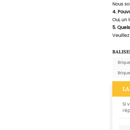
Nous so
4. Pouv
Oui, un 
5. Quel
Veuillez
BALISE
Brique
Briqu
LA
Si 
rép