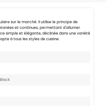
Português
Nederlands
ire sur le marché. Il utilise le principe de
Türkçe
antanées et continues, permettant d'allumer
e simple et élégante, déclinée dans une variété
العربية
pte à tous les styles de cuisine.
 Black