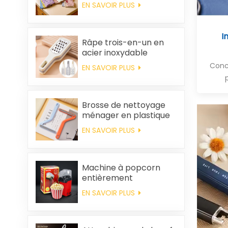
nettoyer, épais,
EN SAVOIR PLUS
imprimé, carré, en
polaire corail,
réutilisable et
I
écologique
Râpe trois-en-un en
acier inoxydable
Conc
EN SAVOIR PLUS
Brosse de nettoyage
ménager en plastique
pour vêtements,
EN SAVOIR PLUS
élimination des poils
statiques
Machine à popcorn
entièrement
automatique pour la
EN SAVOIR PLUS
maison, machine à
popcorn portable