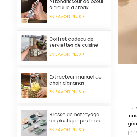
Attendrisseur de bœuf
à aiguille à steak
EN SAVOIR PLUS
Coffret cadeau de
serviettes de cuisine
carrées et chiffons en
EN SAVOIR PLUS
coton personnalisés,
souvenirs de mariage
et produits d'entretien
ménager
Extracteur manuel de
chair d'ananas
EN SAVOIR PLUS
Lo
Brosse de nettoyage
une
en plastique pratique
gén
en gros
EN SAVOIR PLUS
poi