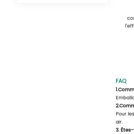
co
l'e
FAQ
1.Comm
Emballa
2.Comm
Pour le
air.
3. Êtes