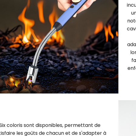
incu
un
not
cav
ada
lo
f
enf
Six coloris sont disponibles, permettant de
tisfaire les goûts de chacun et de s'adapter à