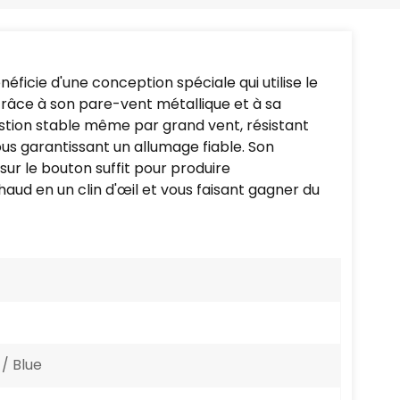
Português
Nederlands
ficie d'une conception spéciale qui utilise le
Türkçe
Grâce à son pare-vent métallique et à sa
tion stable même par grand vent, résistant
العربية
vous garantissant un allumage fiable. Son
ur le bouton suffit pour produire
ud en un clin d'œil et vous faisant gagner du
/ Blue