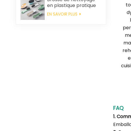
to
en plastique pratique
en gros
d
EN SAVOIR PLUS
per
me
man
reh
e
cuis
FAQ
1. Com
Emballa