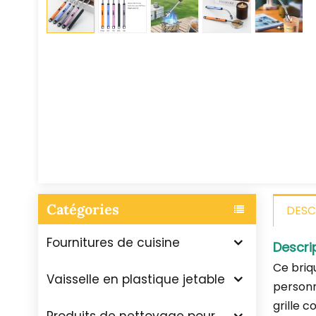
Catégories
DESC
Fournitures de cuisine
Descri
Ce briqu
Vaisselle en plastique jetable
personn
grille 