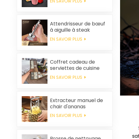
EN SAVOIR PLUS
maison, machine à
popcorn portable
Attendrisseur de bœuf
à aiguille à steak
EN SAVOIR PLUS
Coffret cadeau de
serviettes de cuisine
carrées et chiffons en
EN SAVOIR PLUS
coton personnalisés,
souvenirs de mariage
et produits d'entretien
ménager
Extracteur manuel de
chair d'ananas
EN SAVOIR PLUS
sa
Brosse de nettoyage