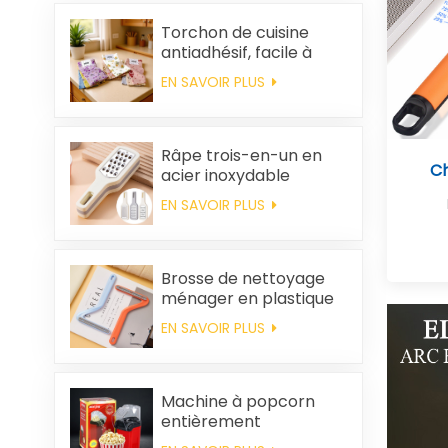
Torchon de cuisine
antiadhésif, facile à
nettoyer, épais,
EN SAVOIR PLUS
imprimé, carré, en
polaire corail,
réutilisable et
écologique
Râpe trois-en-un en
C
acier inoxydable
EN SAVOIR PLUS
Brosse de nettoyage
ménager en plastique
pour vêtements,
EN SAVOIR PLUS
élimination des poils
statiques
Machine à popcorn
entièrement
automatique pour la