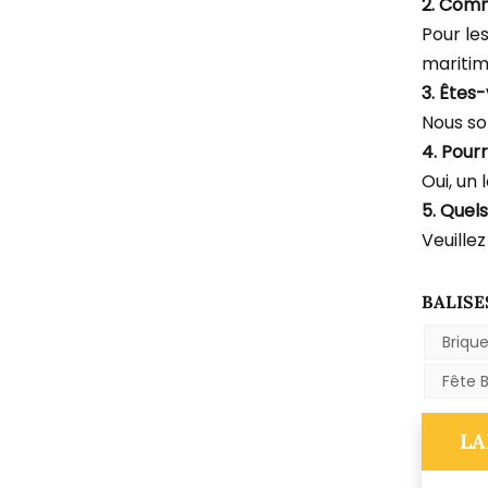
2. Com
Pour le
maritim
3. Êtes
Nous so
4. Pourr
Oui, un 
5. Quel
Veuillez
BALISE
Briqu
Fête 
LA