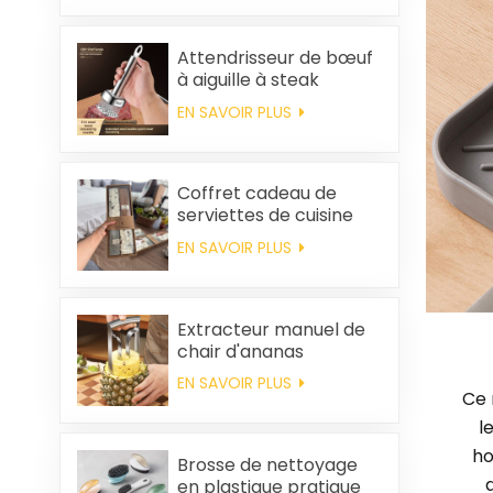
popcorn portable
Attendrisseur de bœuf
à aiguille à steak
EN SAVOIR PLUS
Coffret cadeau de
serviettes de cuisine
carrées et chiffons en
EN SAVOIR PLUS
coton personnalisés,
souvenirs de mariage
et produits d'entretien
ménager
Extracteur manuel de
chair d'ananas
EN SAVOIR PLUS
Ce 
l
ho
Brosse de nettoyage
en plastique pratique