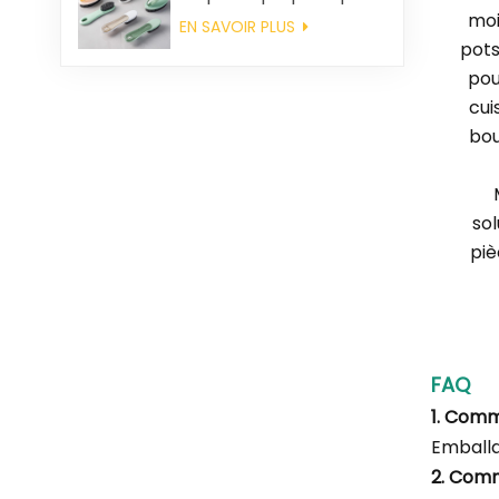
en gros
moi
EN SAVOIR PLUS
pots
pou
cui
bou
so
piè
FAQ
1. Com
Emballa
2. Com