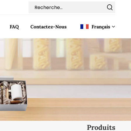
FAQ
Contactez-Nous
Français
English
Français
Deutsch
Italiano
Pусский
Español
Produits