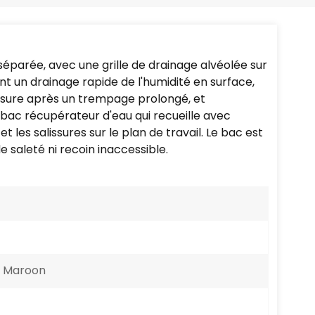
Português
Nederlands
parée, avec une grille de drainage alvéolée sur
Türkçe
t un drainage rapide de l'humidité en surface,
fissure après un trempage prolongé, et
العربية
 bac récupérateur d'eau qui recueille avec
t les salissures sur le plan de travail. Le bac est
e saleté ni recoin inaccessible.
/ Maroon