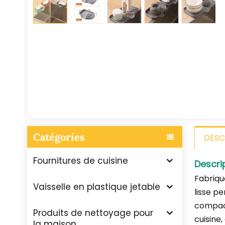
Catégories
DESC
Fournitures de cuisine
Descri
Fabriqu
Vaisselle en plastique jetable
lisse p
compact
Produits de nettoyage pour
cuisine
la maison