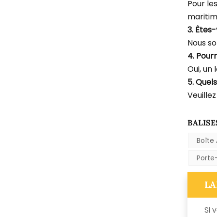
Pour le
maritim
3. Êtes
Nous so
4. Pourr
Oui, un 
5. Quel
Veuillez
BALISE
Boîte 
Porte
LA
Si 