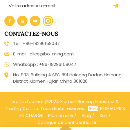
CONTACTEZ-NOUS
Tél : +86-18296158047
E-mail : alice@bo-ming.com
Whatsapp : +86-18296158047
No. 903, Building A SEC 891 Haicang Dadao Haicang
District Xiamen Fujian China 361026
droits d'auteur @2024 Xiamen Boming Industriel &
Trading Co., Ltd. Tous droits réservés .
RÉSEAU PRIS
EN CHARGE
Plan du site
/
Blog
/
Xml
/
politique de confidentialité