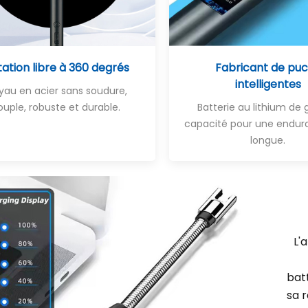
ation libre à 360 degrés
Fabricant de pu
intelligentes
yau en acier sans soudure,
ouple, robuste et durable.
Batterie au lithium de
capacité pour une endur
longue
.
L'
batt
sa 