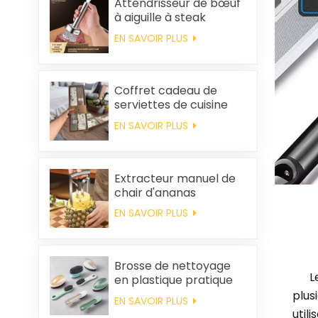
Attendrisseur de bœuf
à aiguille à steak
EN SAVOIR PLUS
Coffret cadeau de
serviettes de cuisine
carrées et chiffons en
EN SAVOIR PLUS
coton personnalisés,
souvenirs de mariage
et produits d'entretien
ménager
Extracteur manuel de
chair d'ananas
EN SAVOIR PLUS
Brosse de nettoyage
L
en plastique pratique
en gros
plus
EN SAVOIR PLUS
util