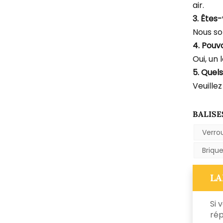
air.
3. Êtes
Nous so
4. Pouv
Oui, un 
5. Quel
Veuillez
BALISE
Verro
Briqu
LA
Si 
rép