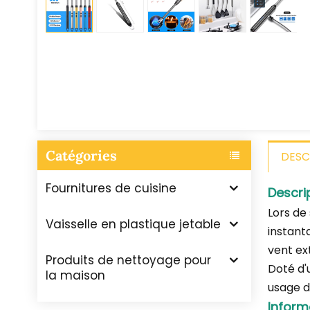
Catégories
DESC
Fournitures de cuisine
Descri
Lors de
Vaisselle en plastique jetable
instant
vent ex
Produits de nettoyage pour
Doté d'
la maison
usage d
Inform