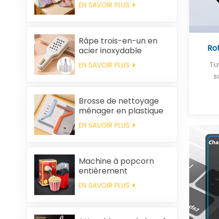
nettoyer, épais,
EN SAVOIR PLUS
imprimé, carré, en
polaire corail,
réutilisable et
écologique
Râpe trois-en-un en
Rot
acier inoxydable
Tu
EN SAVOIR PLUS
s
Brosse de nettoyage
ménager en plastique
pour vêtements,
EN SAVOIR PLUS
élimination des poils
statiques
Machine à popcorn
entièrement
automatique pour la
EN SAVOIR PLUS
maison, machine à
popcorn portable