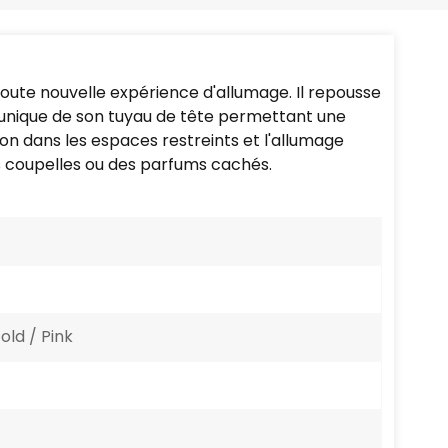
Português
Nederlands
toute nouvelle expérience d'allumage. Il repousse
Türkçe
n unique de son tuyau de tête permettant une
tion dans les espaces restreints et l'allumage
العربية
des coupelles ou des parfums cachés.
old / Pink