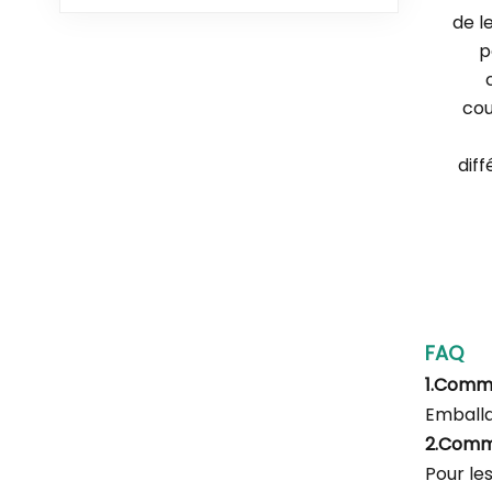
de l
p
cou
diff
FAQ
1.Comm
Emballa
2.Comm
Pour le