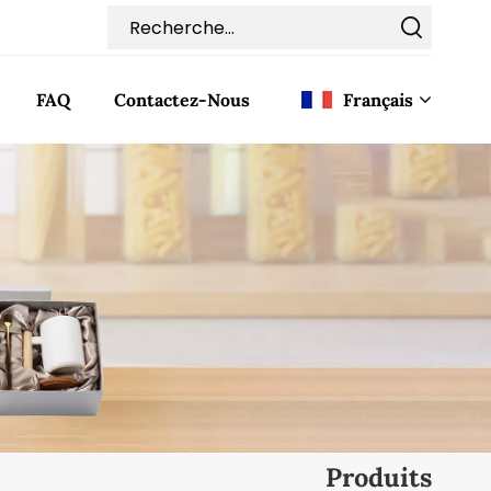
FAQ
Contactez-Nous
Français
English
Français
Deutsch
Italiano
Pусский
Español
Produits