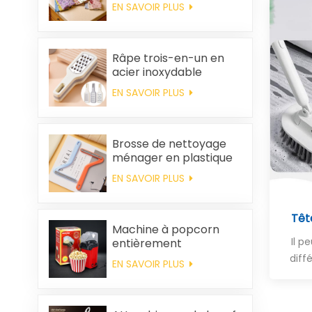
nettoyer, épais,
EN SAVOIR PLUS
imprimé, carré, en
polaire corail,
réutilisable et
écologique
Râpe trois-en-un en
acier inoxydable
EN SAVOIR PLUS
Brosse de nettoyage
ménager en plastique
pour vêtements,
EN SAVOIR PLUS
élimination des poils
statiques
Têt
Machine à popcorn
Il p
entièrement
automatique pour la
diff
EN SAVOIR PLUS
maison, machine à
popcorn portable