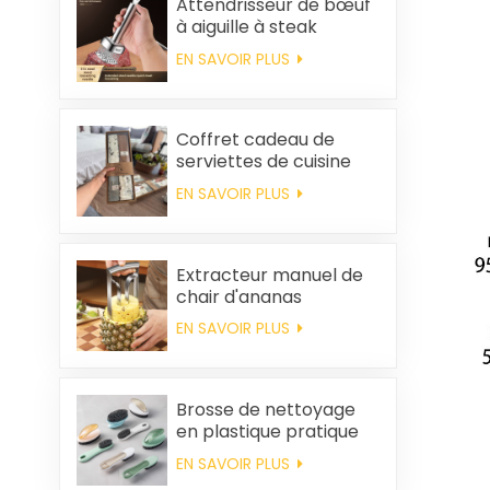
Attendrisseur de bœuf
à aiguille à steak
EN SAVOIR PLUS
Coffret cadeau de
serviettes de cuisine
carrées et chiffons en
EN SAVOIR PLUS
coton personnalisés,
souvenirs de mariage
et produits d'entretien
ménager
Extracteur manuel de
chair d'ananas
EN SAVOIR PLUS
Brosse de nettoyage
en plastique pratique
en gros
EN SAVOIR PLUS