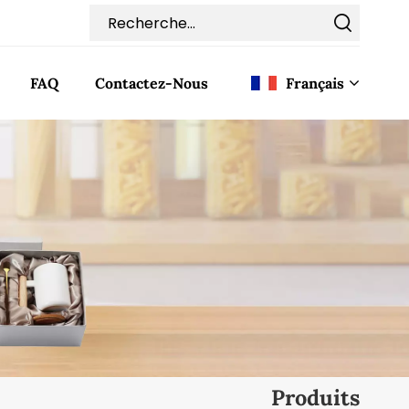
FAQ
Contactez-Nous
Français
English
Français
Deutsch
Italiano
Pусский
Español
Produits