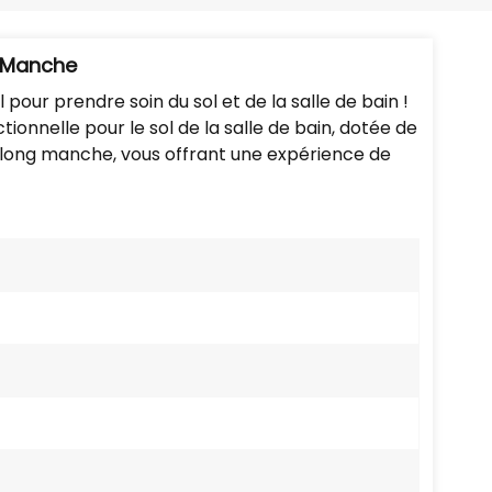
Português
Nederlands
g Manche
 pour prendre soin du sol et de la salle de bain !
Türkçe
onnelle pour le sol de la salle de bain, dotée de
à long manche, vous offrant une expérience de
العربية