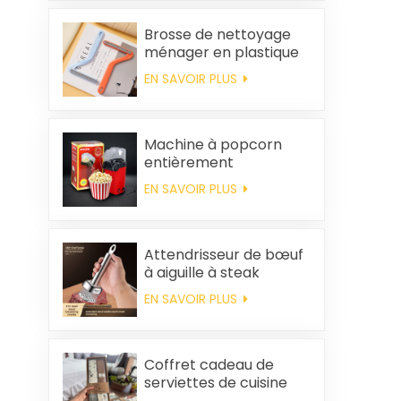
Brosse de nettoyage
ménager en plastique
pour vêtements,
EN SAVOIR PLUS
élimination des poils
statiques
Machine à popcorn
entièrement
automatique pour la
EN SAVOIR PLUS
maison, machine à
popcorn portable
Attendrisseur de bœuf
à aiguille à steak
EN SAVOIR PLUS
Coffret cadeau de
serviettes de cuisine
carrées et chiffons en