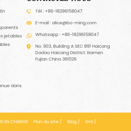
 En
Tél : +86-18296158047
E-mail : alice@bo-ming.com
sparents
Whatsapp : +86-18296158047
s jetables
ables
No. 903, Building A SEC 891 Haicang
Dadao Haicang District Xiamen
Fujian China 361026
enue dans
IS EN CHARGE
Plan du site
/
Blog
/
Xml
/