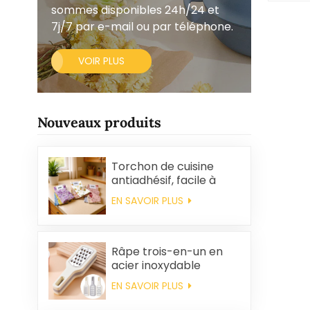
sommes disponibles 24h/24 et
7j/7 par e-mail ou par téléphone.
VOIR PLUS
Nouveaux produits
Torchon de cuisine
antiadhésif, facile à
nettoyer, épais,
EN SAVOIR PLUS
imprimé, carré, en
polaire corail,
réutilisable et
écologique
Râpe trois-en-un en
acier inoxydable
EN SAVOIR PLUS