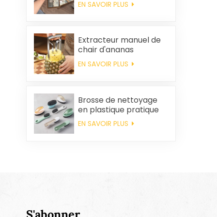
EN SAVOIR PLUS
coton personnalisés,
souvenirs de mariage
et produits d'entretien
ménager
Extracteur manuel de
chair d'ananas
EN SAVOIR PLUS
Brosse de nettoyage
en plastique pratique
en gros
EN SAVOIR PLUS
S'abonner