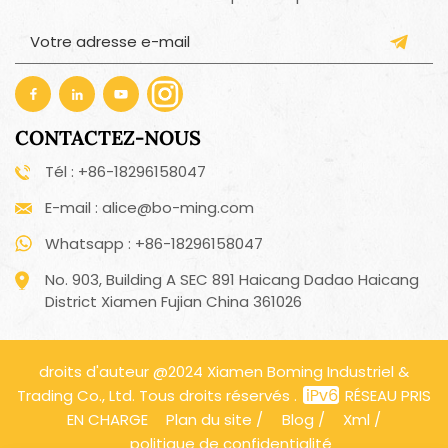
CONTACTEZ-NOUS
Tél : +86-18296158047
E-mail : alice@bo-ming.com
Whatsapp : +86-18296158047
No. 903, Building A SEC 891 Haicang Dadao Haicang
District Xiamen Fujian China 361026
droits d'auteur @2024 Xiamen Boming Industriel &
Trading Co., Ltd. Tous droits réservés .
RÉSEAU PRIS
EN CHARGE
Plan du site
/
Blog
/
Xml
/
politique de confidentialité