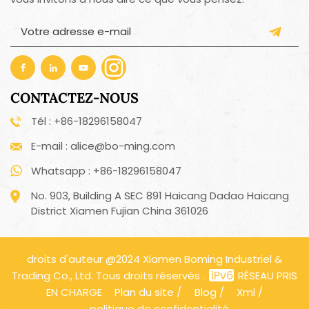
CONTACTEZ-NOUS
Tél : +86-18296158047
E-mail : alice@bo-ming.com
Whatsapp : +86-18296158047
No. 903, Building A SEC 891 Haicang Dadao Haicang
District Xiamen Fujian China 361026
droits d'auteur @2024 Xiamen Boming Industriel &
Trading Co., Ltd. Tous droits réservés .
RÉSEAU PRIS
EN CHARGE
Plan du site
/
Blog
/
Xml
/
politique de confidentialité