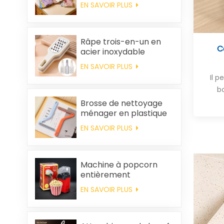
nettoyer, épais,
EN SAVOIR PLUS
imprimé, carré, en
polaire corail,
réutilisable et
écologique
Râpe trois-en-un en
C
acier inoxydable
EN SAVOIR PLUS
Il p
b
Brosse de nettoyage
ménager en plastique
pour vêtements,
EN SAVOIR PLUS
élimination des poils
statiques
Machine à popcorn
entièrement
automatique pour la
EN SAVOIR PLUS
maison, machine à
popcorn portable