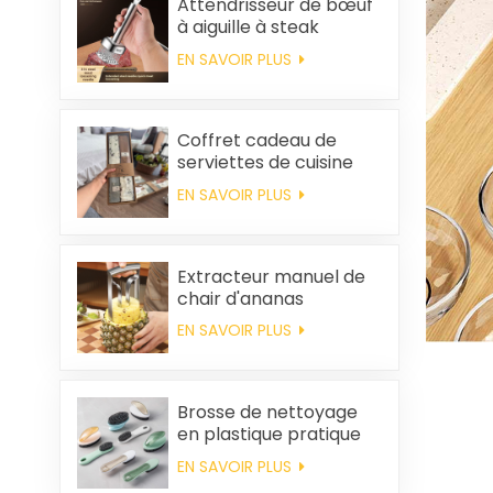
Attendrisseur de bœuf
à aiguille à steak
EN SAVOIR PLUS
Coffret cadeau de
serviettes de cuisine
carrées et chiffons en
EN SAVOIR PLUS
coton personnalisés,
souvenirs de mariage
et produits d'entretien
ménager
Extracteur manuel de
chair d'ananas
EN SAVOIR PLUS
Brosse de nettoyage
en plastique pratique
en gros
EN SAVOIR PLUS