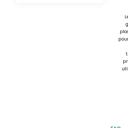
L
g
pla
pour
pr
ut