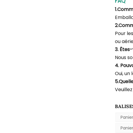
FAQ
1.Comm
Emballa
2.Comm
Pour le
ou aéri
3. Êtes
Nous so
4. Pouv
Oui, un 
5.Quell
Veuillez
BALISE
Panie
Panie