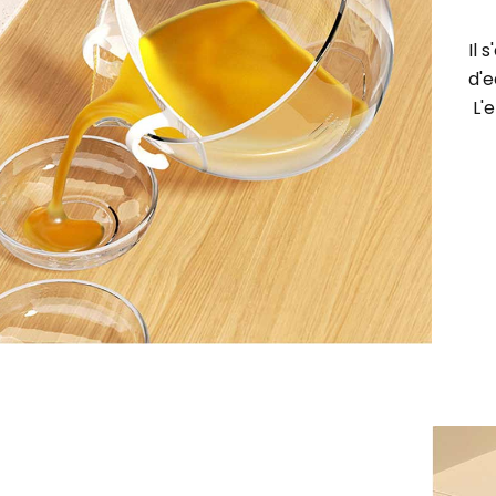
Il 
d'e
L'