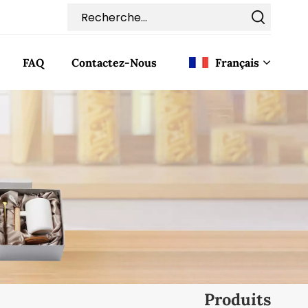
FAQ
Contactez-Nous
Français
English
Français
Deutsch
Italiano
Pусский
Español
Produits