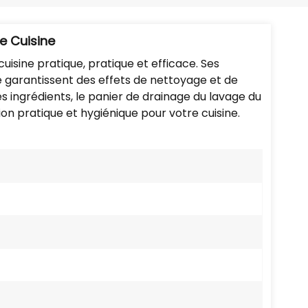
Português
Nederlands
e Cuisine
cuisine pratique, pratique et efficace. Ses
Türkçe
 garantissent des effets de nettoyage et de
res ingrédients, le panier de drainage du lavage du
العربية
ion pratique et hygiénique pour votre cuisine.