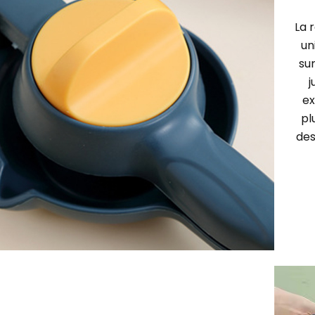
La 
un
sur
j
ex
pl
des