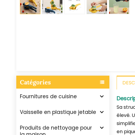
Catégories
DESC
Fournitures de cuisine
Descri
Sa stru
Vaisselle en plastique jetable
élevé. U
simplif
Produits de nettoyage pour
en piqu
la maison