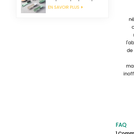
en gros
EN SAVOIR PLUS
né
l'a
de 
mat
inof
FAQ
1.Comm