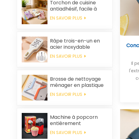
Torchon de cuisine
antiadhésif, facile à
nettoyer, épais,
EN SAVOIR PLUS
imprimé, carré, en
polaire corail,
réutilisable et
écologique
Râpe trois-en-un en
Conce
acier inoxydable
EN SAVOIR PLUS
Il 
l'ex
c
Brosse de nettoyage
ménager en plastique
pour vêtements,
EN SAVOIR PLUS
élimination des poils
statiques
Machine à popcorn
entièrement
automatique pour la
EN SAVOIR PLUS
maison, machine à