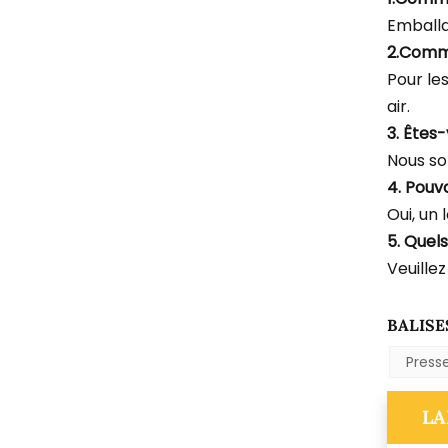
Emballa
2.Comm
Pour le
air.
3. Êtes
Nous so
4. Pouv
Oui, un 
5. Quel
Veuillez
BALISE
Press
LA