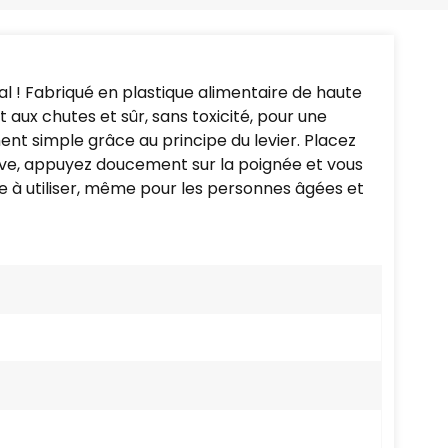
Português
Nederlands
l ! Fabriqué en plastique alimentaire de haute
Türkçe
nt aux chutes et sûr, sans toxicité, pour une
ent simple grâce au principe du levier. Placez
العربية
cuve, appuyez doucement sur la poignée et vous
le à utiliser, même pour les personnes âgées et