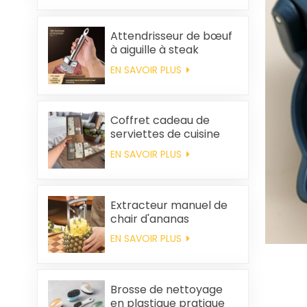
popcorn portable
Attendrisseur de bœuf
à aiguille à steak
EN SAVOIR PLUS
Coffret cadeau de
serviettes de cuisine
carrées et chiffons en
EN SAVOIR PLUS
coton personnalisés,
souvenirs de mariage
et produits d'entretien
ménager
Extracteur manuel de
chair d'ananas
EN SAVOIR PLUS
Brosse de nettoyage
en plastique pratique