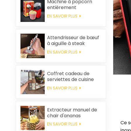
Machine à popcorn
entièrement
automatique pour la
EN SAVOIR PLUS
maison, machine à
popcorn portable
Attendrisseur de bœuf
à aiguille à steak
EN SAVOIR PLUS
Coffret cadeau de
serviettes de cuisine
carrées et chiffons en
EN SAVOIR PLUS
coton personnalisés,
souvenirs de mariage
et produits d'entretien
ménager
Extracteur manuel de
chair d'ananas
Ce s
EN SAVOIR PLUS
inox