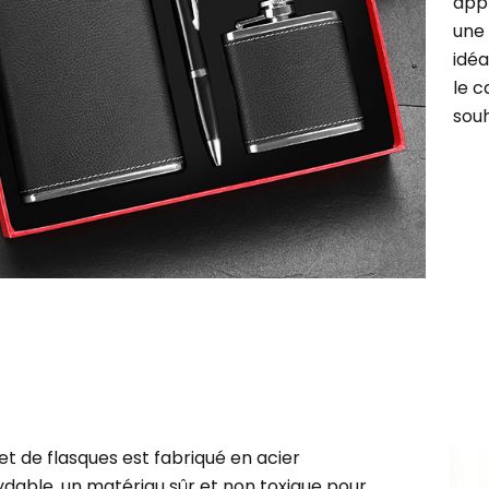
appr
une 
idéa
le c
sou
et de flasques est fabriqué en acier
ydable, un matériau sûr et non toxique pour