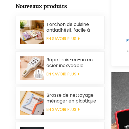
Nouveaux produits
Torchon de cuisine
antiadhésif, facile à
nettoyer, épais,
EN SAVOIR PLUS
F
imprimé, carré, en
polaire corail,
E
réutilisable et
écologique
Râpe trois-en-un en
acier inoxydable
EN SAVOIR PLUS
Brosse de nettoyage
ménager en plastique
pour vêtements,
EN SAVOIR PLUS
élimination des poils
statiques