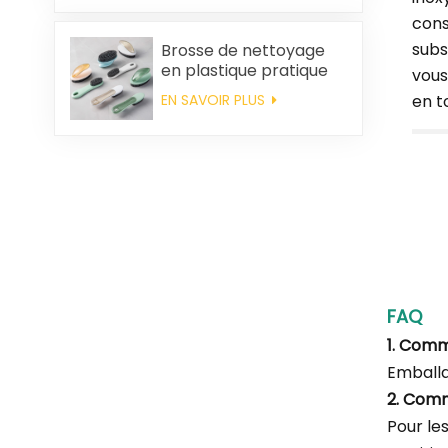
cons
subs
Brosse de nettoyage
en plastique pratique
vous
en gros
EN SAVOIR PLUS
en to
FAQ
1. Com
Emballa
2. Com
Pour le