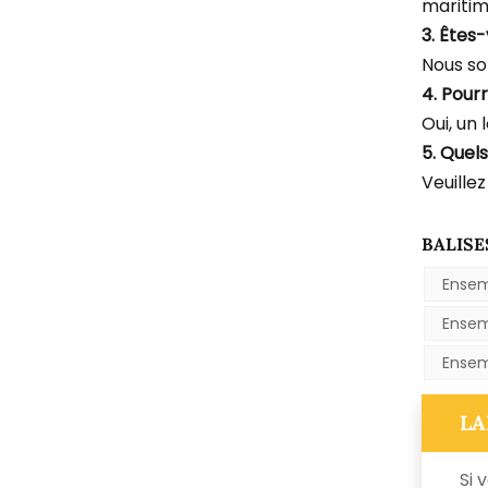
maritim
3. Êtes
Nous so
4. Pourr
Oui, un 
5. Quel
Veuillez
BALISE
Ensem
Ensem
Ensem
LA
Si 