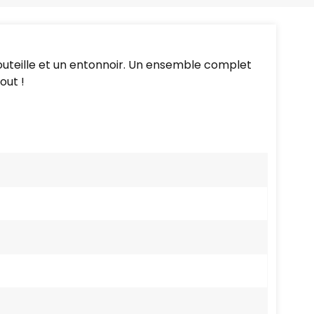
Português
Nederlands
teille et un entonnoir.
Un ensemble complet
Türkçe
out !
العربية