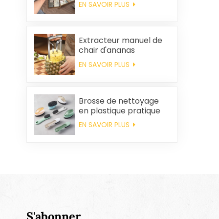
EN SAVOIR PLUS
coton personnalisés,
souvenirs de mariage
et produits d'entretien
ménager
Extracteur manuel de
chair d'ananas
EN SAVOIR PLUS
Brosse de nettoyage
en plastique pratique
en gros
EN SAVOIR PLUS
S'abonner