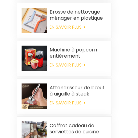
Brosse de nettoyage
ménager en plastique
pour vêtements,
EN SAVOIR PLUS
élimination des poils
statiques
Machine à popcorn
entièrement
automatique pour la
EN SAVOIR PLUS
maison, machine à
popcorn portable
Attendrisseur de bœuf
à aiguille à steak
EN SAVOIR PLUS
Coffret cadeau de
serviettes de cuisine
carrées et chiffons en