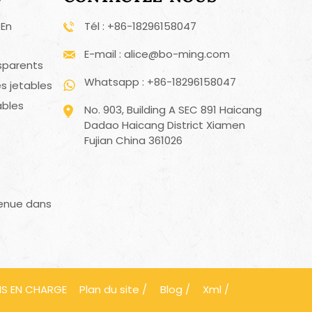
 En
Tél : +86-18296158047
E-mail : alice@bo-ming.com
sparents
Whatsapp : +86-18296158047
s jetables
ables
No. 903, Building A SEC 891 Haicang
Dadao Haicang District Xiamen
Fujian China 361026
enue dans
IS EN CHARGE
Plan du site
/
Blog
/
Xml
/