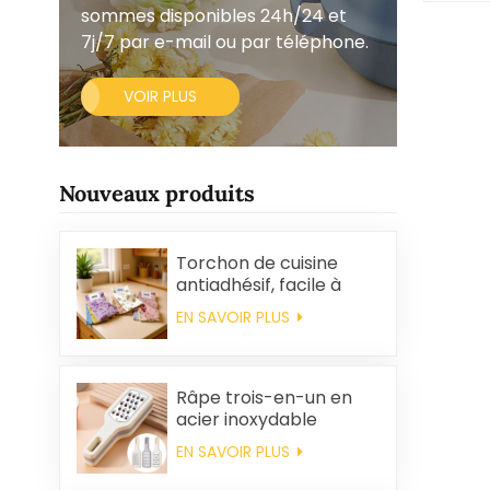
sommes disponibles 24h/24 et
7j/7 par e-mail ou par téléphone.
VOIR PLUS
Nouveaux produits
Torchon de cuisine
antiadhésif, facile à
nettoyer, épais,
EN SAVOIR PLUS
imprimé, carré, en
polaire corail,
réutilisable et
écologique
Râpe trois-en-un en
acier inoxydable
EN SAVOIR PLUS