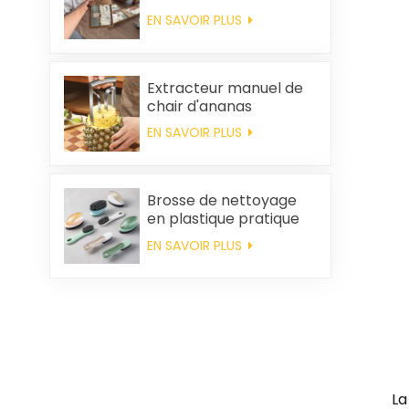
carrées et chiffons en
EN SAVOIR PLUS
coton personnalisés,
souvenirs de mariage
et produits d'entretien
ménager
Extracteur manuel de
chair d'ananas
EN SAVOIR PLUS
Brosse de nettoyage
en plastique pratique
en gros
EN SAVOIR PLUS
La