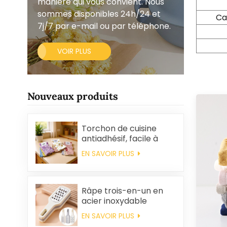
manière qui vous convient. Nous
sommes disponibles 24h/24 et
Ca
7j/7 par e-mail ou par téléphone.
VOIR PLUS
Nouveaux produits
Torchon de cuisine
antiadhésif, facile à
nettoyer, épais,
EN SAVOIR PLUS
imprimé, carré, en
polaire corail,
réutilisable et
écologique
Râpe trois-en-un en
acier inoxydable
EN SAVOIR PLUS