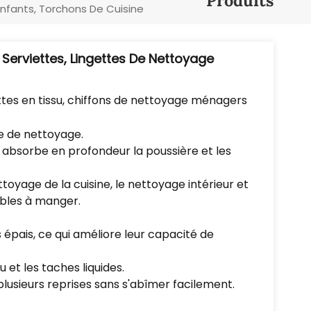
Produits
Português
nfants, Torchons De Cuisine
Nederlands
 Serviettes, Lingettes De Nettoyage
Türkçe
ttes en tissu, chiffons de nettoyage ménagers
العربية
e de nettoyage.
i absorbe en profondeur la poussière et les
nettoyage de la cuisine, le nettoyage intérieur et
tables à manger.
us épais, ce qui améliore leur capacité de
 et les taches liquides.
 plusieurs reprises sans s'abîmer facilement.