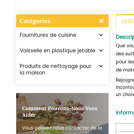
Catégories
DESC
Fournitures de cuisine
Descri
Que vous
Vaisselle en plastique jetable
des surf
pour les
Produits de nettoyage pour
de maté
la maison
Rejoigne
incontou
un choix
Comment Pouvons-Nous Vous
Inform
Aider
Vous pouvez nous contacter de la