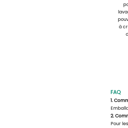
po
lava
pouv
à cr
d
FAQ
1. Com
Emballa
2. Com
Pour le