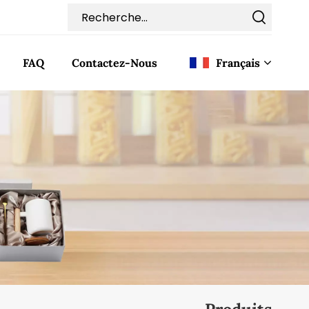
FAQ
Contactez-Nous
Français
English
Français
Deutsch
Italiano
Pусский
Español