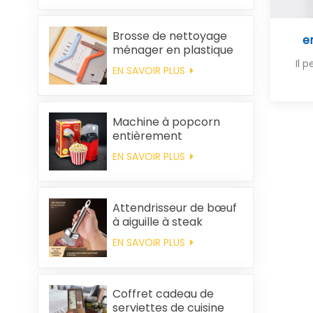
Brosse de nettoyage
e
ménager en plastique
pour vêtements,
Il 
EN SAVOIR PLUS
élimination des poils
statiques
Machine à popcorn
entièrement
automatique pour la
EN SAVOIR PLUS
maison, machine à
popcorn portable
Attendrisseur de bœuf
à aiguille à steak
EN SAVOIR PLUS
Coffret cadeau de
serviettes de cuisine