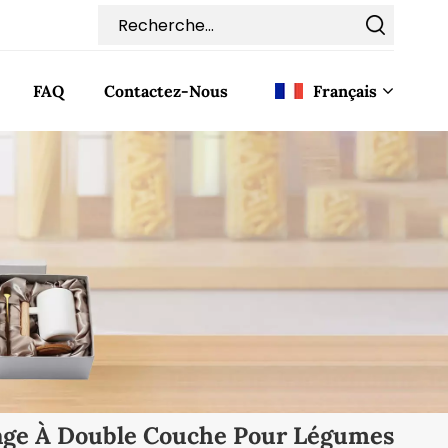
FAQ
Contactez-Nous
Français
English
Français
Deutsch
Italiano
Pусский
Español
tage À Double Couche Pour Légumes