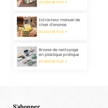
EN SAVOIR PLUS
coton personnalisés,
souvenirs de mariage
et produits d'entretien
ménager
Extracteur manuel de
chair d'ananas
EN SAVOIR PLUS
Brosse de nettoyage
en plastique pratique
en gros
EN SAVOIR PLUS
S'abonner