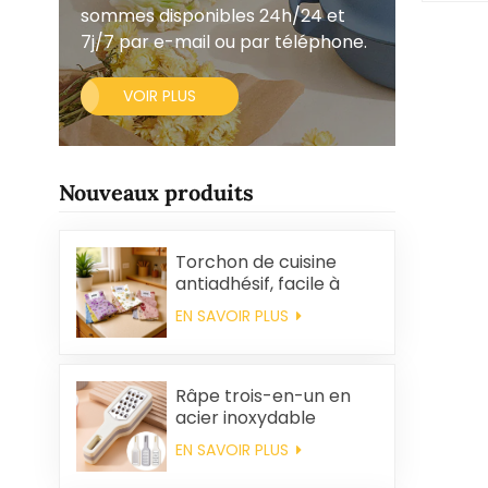
sommes disponibles 24h/24 et
7j/7 par e-mail ou par téléphone.
VOIR PLUS
Nouveaux produits
Torchon de cuisine
antiadhésif, facile à
nettoyer, épais,
EN SAVOIR PLUS
imprimé, carré, en
polaire corail,
réutilisable et
écologique
Râpe trois-en-un en
acier inoxydable
EN SAVOIR PLUS