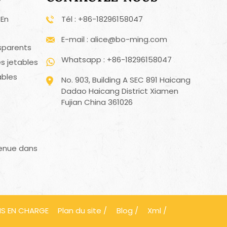
 En
Tél : +86-18296158047
E-mail : alice@bo-ming.com
sparents
Whatsapp : +86-18296158047
s jetables
ables
No. 903, Building A SEC 891 Haicang
Dadao Haicang District Xiamen
Fujian China 361026
enue dans
IS EN CHARGE
Plan du site
/
Blog
/
Xml
/