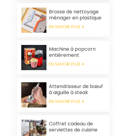
Brosse de nettoyage
ménager en plastique
pour vêtements,
EN SAVOIR PLUS
élimination des poils
statiques
Machine à popcorn
entièrement
automatique pour la
EN SAVOIR PLUS
maison, machine à
popcorn portable
Attendrisseur de bœuf
à aiguille à steak
EN SAVOIR PLUS
Coffret cadeau de
serviettes de cuisine
carrées et chiffons en