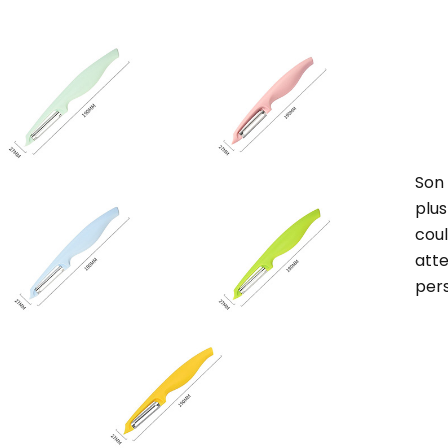
Son 
plus
cou
att
pers