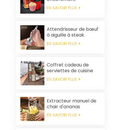
automatique pour la
EN SAVOIR PLUS
maison, machine à
popcorn portable
Attendrisseur de bœuf
à aiguille à steak
EN SAVOIR PLUS
Coffret cadeau de
serviettes de cuisine
carrées et chiffons en
EN SAVOIR PLUS
coton personnalisés,
souvenirs de mariage
et produits d'entretien
ménager
Extracteur manuel de
chair d'ananas
EN SAVOIR PLUS