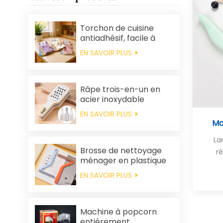
Torchon de cuisine
antiadhésif, facile à
nettoyer, épais,
EN SAVOIR PLUS
imprimé, carré, en
polaire corail,
réutilisable et
écologique
Râpe trois-en-un en
acier inoxydable
EN SAVOIR PLUS
Ma
La
Brosse de nettoyage
ré
ménager en plastique
pour vêtements,
EN SAVOIR PLUS
élimination des poils
statiques
Machine à popcorn
entièrement