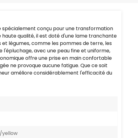
Português
Nederlands
sine spécialement conçu pour une transformation
Türkçe
 haute qualité, il est doté d'une lame tranchante
its et légumes, comme les pommes de terre, les
العربية
te l'épluchage, avec une peau fine et uniforme,
rgonomique offre une prise en main confortable
ongée ne provoque aucune fatigue. Que ce soit
cheur améliore considérablement l'efficacité du
/yellow