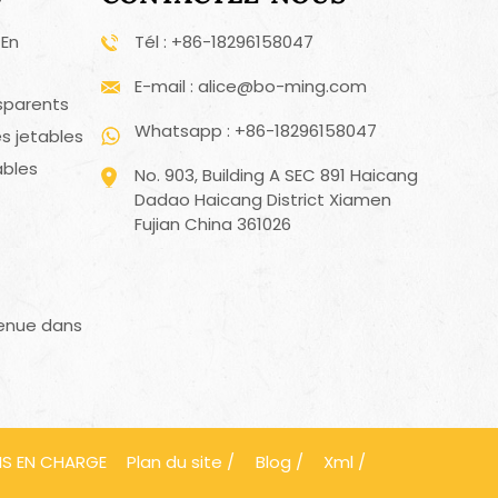
 En
Tél : +86-18296158047
E-mail : alice@bo-ming.com
sparents
Whatsapp : +86-18296158047
s jetables
ables
No. 903, Building A SEC 891 Haicang
Dadao Haicang District Xiamen
Fujian China 361026
enue dans
IS EN CHARGE
Plan du site
/
Blog
/
Xml
/