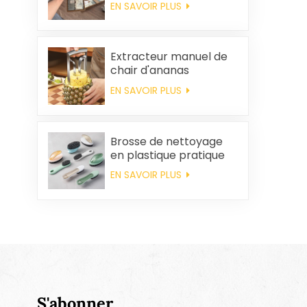
EN SAVOIR PLUS
coton personnalisés,
souvenirs de mariage
et produits d'entretien
ménager
Extracteur manuel de
chair d'ananas
EN SAVOIR PLUS
Brosse de nettoyage
en plastique pratique
en gros
EN SAVOIR PLUS
S'abonner