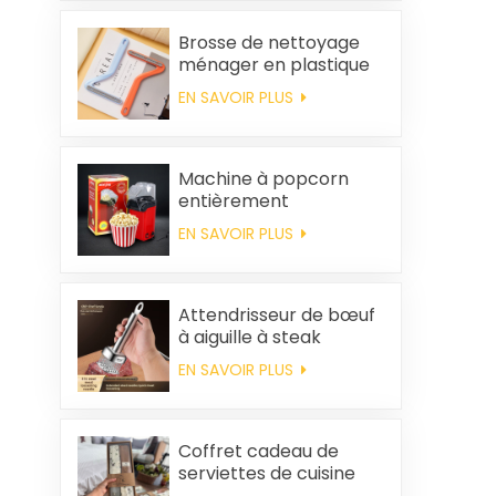
Brosse de nettoyage
ménager en plastique
pour vêtements,
EN SAVOIR PLUS
élimination des poils
statiques
Machine à popcorn
entièrement
automatique pour la
EN SAVOIR PLUS
maison, machine à
popcorn portable
Attendrisseur de bœuf
à aiguille à steak
EN SAVOIR PLUS
Coffret cadeau de
serviettes de cuisine
carrées et chiffons en