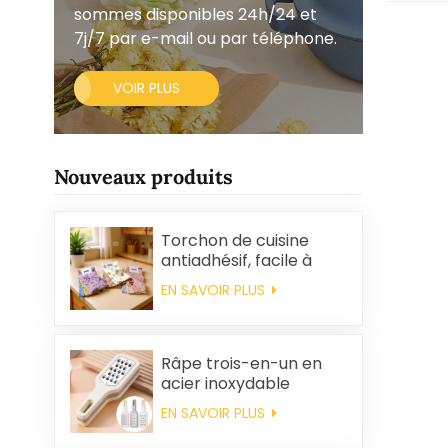
sommes disponibles 24h/24 et
7j/7 par e-mail ou par téléphone.
VOIR PLUS
Nouveaux produits
Torchon de cuisine
antiadhésif, facile à
nettoyer, épais,
EN SAVOIR PLUS
imprimé, carré, en
polaire corail,
réutilisable et
écologique
Râpe trois-en-un en
acier inoxydable
EN SAVOIR PLUS