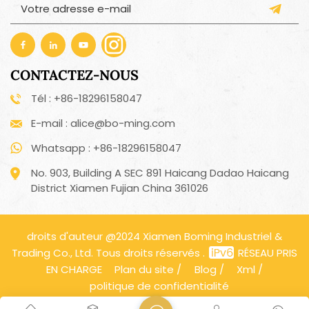
CONTACTEZ-NOUS
Tél : +86-18296158047
E-mail : alice@bo-ming.com
Whatsapp : +86-18296158047
No. 903, Building A SEC 891 Haicang Dadao Haicang
District Xiamen Fujian China 361026
droits d'auteur @2024 Xiamen Boming Industriel &
Trading Co., Ltd. Tous droits réservés .
RÉSEAU PRIS
EN CHARGE
Plan du site
/
Blog
/
Xml
/
politique de confidentialité