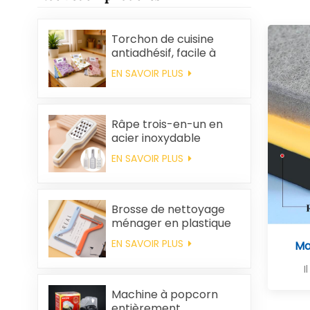
Torchon de cuisine
antiadhésif, facile à
nettoyer, épais,
EN SAVOIR PLUS
imprimé, carré, en
polaire corail,
réutilisable et
écologique
Râpe trois-en-un en
acier inoxydable
EN SAVOIR PLUS
Brosse de nettoyage
ménager en plastique
pour vêtements,
EN SAVOIR PLUS
Ma
élimination des poils
statiques
I
Machine à popcorn
entièrement