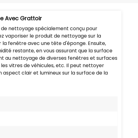
Português
Nederlands
re Avec Grattoir
til de nettoyage spécialement conçu pour
Türkçe
ez vaporiser le produit de nettoyage sur la
 la fenêtre avec une tête d'éponge. Ensuite,
العربية
midité restante, en vous assurant que la surface
ent au nettoyage de diverses fenêtres et surfaces
les vitres de véhicules, etc. Il peut nettoyer
aspect clair et lumineux sur la surface de la