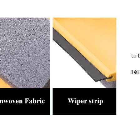
La 
Il é