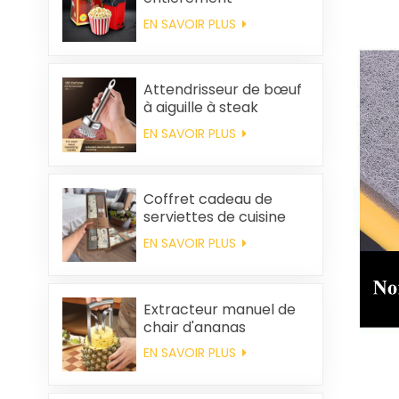
automatique pour la
EN SAVOIR PLUS
maison, machine à
popcorn portable
Attendrisseur de bœuf
à aiguille à steak
EN SAVOIR PLUS
Coffret cadeau de
serviettes de cuisine
carrées et chiffons en
EN SAVOIR PLUS
coton personnalisés,
souvenirs de mariage
et produits d'entretien
ménager
Extracteur manuel de
chair d'ananas
EN SAVOIR PLUS