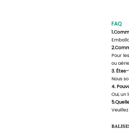
FAQ
1.Comm
Emballa
2.Comm
Pour le
ou aéri
3. Êtes
Nous so
4. Pouv
Oui, un 
5.Quell
Veuillez
BALISE