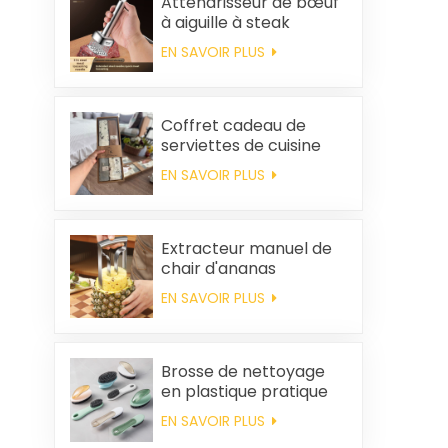
Attendrisseur de bœuf
à aiguille à steak
EN SAVOIR PLUS
Coffret cadeau de
serviettes de cuisine
carrées et chiffons en
EN SAVOIR PLUS
coton personnalisés,
souvenirs de mariage
et produits d'entretien
ménager
Extracteur manuel de
chair d'ananas
EN SAVOIR PLUS
Brosse de nettoyage
en plastique pratique
en gros
EN SAVOIR PLUS