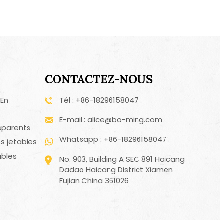
s
CONTACTEZ-NOUS
 En
Tél : +86-18296158047
E-mail : alice@bo-ming.com
sparents
Whatsapp : +86-18296158047
s jetables
ables
No. 903, Building A SEC 891 Haicang
Dadao Haicang District Xiamen
Fujian China 361026