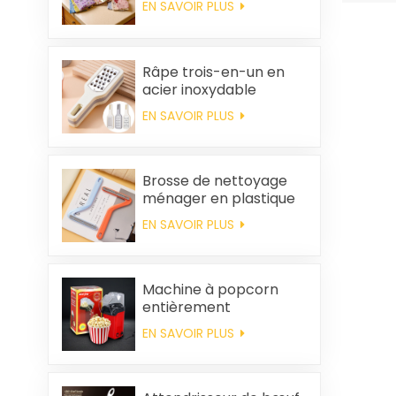
EN SAVOIR PLUS
imprimé, carré, en
polaire corail,
réutilisable et
écologique
Râpe trois-en-un en
acier inoxydable
EN SAVOIR PLUS
Brosse de nettoyage
ménager en plastique
pour vêtements,
EN SAVOIR PLUS
élimination des poils
statiques
Machine à popcorn
entièrement
automatique pour la
EN SAVOIR PLUS
maison, machine à
popcorn portable