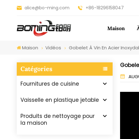
alice@bo-ming.com
+86-18296158047
Maison
Maison
Vidéos
Gobelet À Vin En Acier Inoxyda
Gobelet
Catégories
AUGU
Fournitures de cuisine
Vaisselle en plastique jetable
Produits de nettoyage pour
la maison