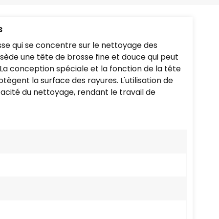
Português
Nederlands
s
se qui se concentre sur le nettoyage des
Türkçe
ossède une tête de brosse fine et douce qui peut
 La conception spéciale et la fonction de la tête
العربية
ègent la surface des rayures. L'utilisation de
acité du nettoyage, rendant le travail de