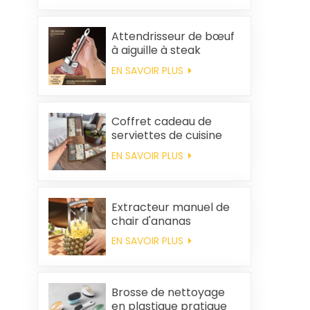
popcorn portable
Attendrisseur de bœuf
à aiguille à steak
EN SAVOIR PLUS
Coffret cadeau de
serviettes de cuisine
carrées et chiffons en
EN SAVOIR PLUS
coton personnalisés,
souvenirs de mariage
et produits d'entretien
ménager
Extracteur manuel de
chair d'ananas
EN SAVOIR PLUS
Brosse de nettoyage
en plastique pratique