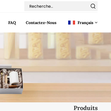
FAQ
Contactez-Nous
Français
English
Français
Deutsch
Italiano
Pусский
Español
Produits