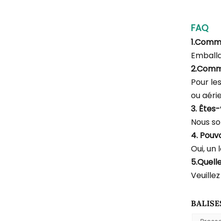
FAQ
1.Comm
Emballa
2.Comm
Pour le
ou aéri
3. Êtes
Nous so
4. Pouv
Oui, un 
5.Quell
Veuillez
BALISE