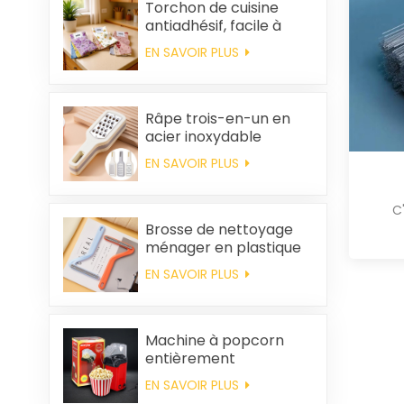
Torchon de cuisine
antiadhésif, facile à
nettoyer, épais,
EN SAVOIR PLUS
imprimé, carré, en
polaire corail,
réutilisable et
écologique
Râpe trois-en-un en
acier inoxydable
EN SAVOIR PLUS
C
Brosse de nettoyage
ménager en plastique
pour vêtements,
EN SAVOIR PLUS
élimination des poils
statiques
Machine à popcorn
entièrement
automatique pour la
EN SAVOIR PLUS
maison, machine à